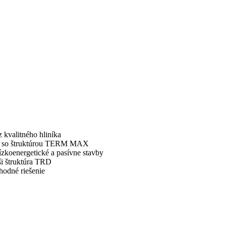
z kvalitného hliníka
K) so štruktúrou TERM MAX
oenergetické a pasívne stavby
ši štruktúra TRD
dné riešenie