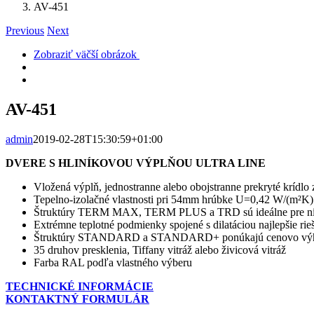
AV-451
Previous
Next
Zobraziť väčší obrázok
AV-451
admin
2019-02-28T15:30:59+01:00
DVERE S HLINÍKOVOU VÝPLŇOU ULTRA LINE
Vložená výplň, jednostranne alebo obojstranne prekryté krídlo 
Tepelno-izolačné vlastnosti pri 54mm hrúbke U=0,42 W/(m²
Štruktúry TERM MAX, TERM PLUS a TRD sú ideálne pre nízk
Extrémne teplotné podmienky spojené s dilatáciou najlepšie rie
Štruktúry STANDARD a STANDARD+ ponúkajú cenovo výho
35 druhov presklenia, Tiffany vitráž alebo živicová vitráž
Farba RAL podľa vlastného výberu
TECHNICKÉ INFORMÁCIE
KONTAKTNÝ FORMULÁR