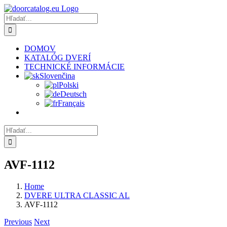
Skip
to
Hľadať:
content
DOMOV
KATALÓG DVERÍ
TECHNICKÉ INFORMÁCIE
Slovenčina
Polski
Deutsch
Français
Hľadať:
AVF-1112
Home
DVERE ULTRA CLASSIC AL
AVF-1112
Previous
Next