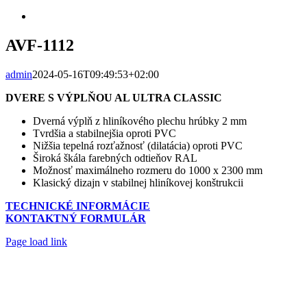
Zobraziť
väčší
obrázok
AVF-1112
admin
2024-05-16T09:49:53+02:00
DVERE S VÝPLŇOU AL ULTRA CLASSIC
Dverná výplň z hliníkového plechu hrúbky 2 mm
Tvrdšia a stabilnejšia oproti PVC
Nižšia tepelná rozťažnosť (dilatácia) oproti PVC
Široká škála farebných odtieňov RAL
Možnosť maximálneho rozmeru do 1000 x 2300 mm
Klasický dizajn v stabilnej hliníkovej konštrukcii
TECHNICKÉ INFORMÁCIE
KONTAKTNÝ FORMULÁR
Page load link