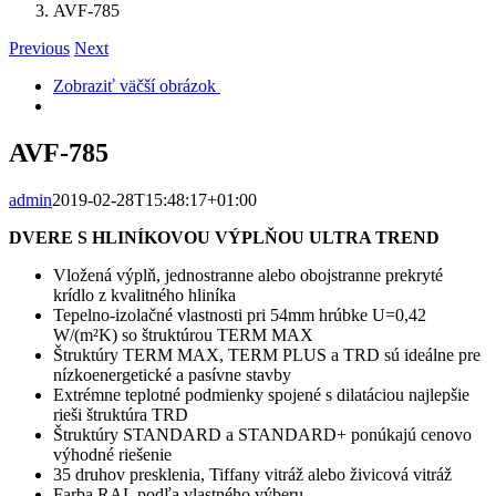
AVF-785
Previous
Next
Zobraziť väčší obrázok
AVF-785
admin
2019-02-28T15:48:17+01:00
DVERE S HLINÍKOVOU VÝPLŇOU ULTRA TREND
Vložená výplň, jednostranne alebo obojstranne prekryté
krídlo z kvalitného hliníka
Tepelno-izolačné vlastnosti pri 54mm hrúbke U=0,42
W/(m²K) so štruktúrou TERM MAX
Štruktúry TERM MAX, TERM PLUS a TRD sú ideálne pre
nízkoenergetické a pasívne stavby
Extrémne teplotné podmienky spojené s dilatáciou najlepšie
rieši štruktúra TRD
Štruktúry STANDARD a STANDARD+ ponúkajú cenovo
výhodné riešenie
35 druhov presklenia, Tiffany vitráž alebo živicová vitráž
Farba RAL podľa vlastného výberu