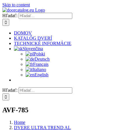
Skip to content
Hľadať:
DOMOV
KATALÓG DVERÍ
TECHNICKÉ INFORMÁCIE
Slovenčina
Polski
Deutsch
Français
Italiano
English
Hľadať:
AVF-785
Home
DVERE ULTRA TREND AL