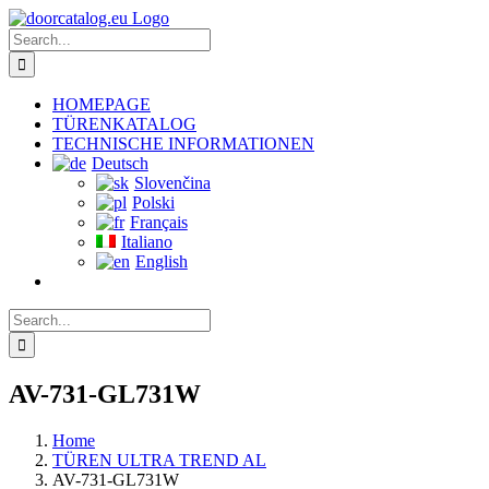
Skip
to
Search
content
for:
HOMEPAGE
TÜRENKATALOG
TECHNISCHE INFORMATIONEN
Deutsch
Slovenčina
Polski
Français
Italiano
English
Search
for:
AV-731-GL731W
Home
TÜREN ULTRA TREND AL
AV-731-GL731W