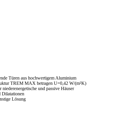
eckende Türen aus hochwertigem Aluminium
r Struktur TREM MAX betragen U=0,42 W/(m²K)
iederenergetische und passive Häuser
 Dilatationen
stige Lösung