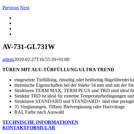
Previous
Next
View
Larger
Image
AV-731-GL731W
admin
2019-02-27T16:55:20+01:00
TÜREN MIT ALU-TÜRFÜLLUNG ULTRA TREND
eingesetzte Türfüllung, einseitig oder beidseitig flügelüberd
thermische Eigenschaften bei der Stärke 54 mm und mit de
Strukturen TERM MAX, TERM PLUS und TRD sind ideal für n
Struktur TRD ist ideal für extreme Temperaturbedingungen und
Strukturen STANDARD und STANDARD+ sind eine preisgün
35 Verglasungen, Tiffany Bleiverglasung oder Harzvitrage
RAL Farbe nach Auswahl
TECHNISCHE INFORMATIONEN
KONTAKTFORMULAR