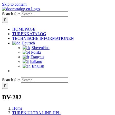
Skip to content
Search for:
HOMEPAGE
TÜRENKATALOG
TECHNISCHE INFORMATIONEN
Deutsch
Slovenčina
Polski
Français
Italiano
English
Search for:
DV-282
Home
TÜREN ULTRA LINE HPL