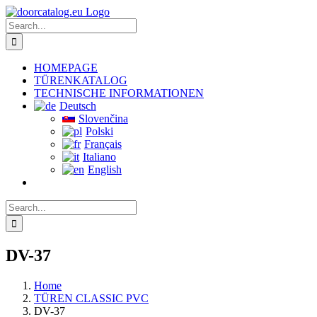
Skip
to
Search
content
for:
HOMEPAGE
TÜRENKATALOG
TECHNISCHE INFORMATIONEN
Deutsch
Slovenčina
Polski
Français
Italiano
English
Search
for:
DV-37
Home
TÜREN CLASSIC PVC
DV-37