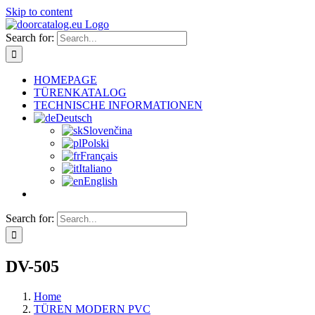
Skip to content
Search for:
HOMEPAGE
TÜRENKATALOG
TECHNISCHE INFORMATIONEN
Deutsch
Slovenčina
Polski
Français
Italiano
English
Search for:
DV-505
Home
TÜREN MODERN PVC