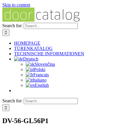
Skip to content
Search for:
HOMEPAGE
TÜRENKATALOG
TECHNISCHE INFORMATIONEN
Deutsch
Slovenčina
Polski
Français
Italiano
English
Search for:
DV-56-GL56P1