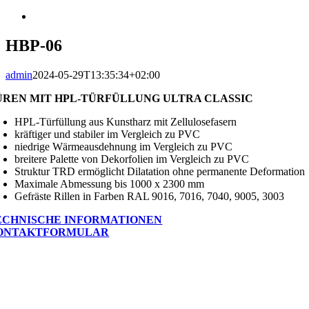
View
Larger
Image
HBP-06
admin
2024-05-29T13:35:34+02:00
ÜREN MIT HPL-TÜRFÜLLUNG ULTRA CLASSIC
HPL-Türfüllung aus Kunstharz mit Zellulosefasern
kräftiger und stabiler im Vergleich zu PVC
niedrige Wärmeausdehnung im Vergleich zu PVC
breitere Palette von Dekorfolien im Vergleich zu PVC
Struktur TRD ermöglicht Dilatation ohne permanente Deformation
Maximale Abmessung bis 1000 x 2300 mm
Gefräste Rillen in Farben RAL 9016, 7016, 7040, 9005, 3003
ECHNISCHE INFORMATIONEN
ONTAKTFORMULAR