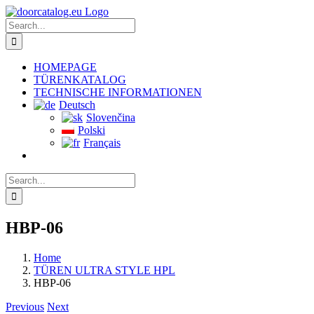
Skip
to
Search
content
for:
HOMEPAGE
TÜRENKATALOG
TECHNISCHE INFORMATIONEN
Deutsch
Slovenčina
Polski
Français
Search
for:
HBP-06
Home
TÜREN ULTRA STYLE HPL
HBP-06
Previous
Next