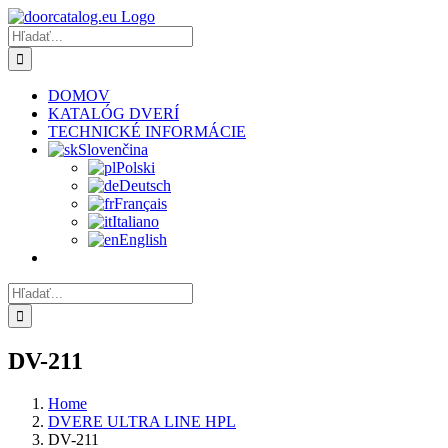
Skip
to
Hľadať:
content
DOMOV
KATALÓG DVERÍ
TECHNICKÉ INFORMÁCIE
Slovenčina
Polski
Deutsch
Français
Italiano
English
Hľadať:
DV-211
Home
DVERE ULTRA LINE HPL
DV-211