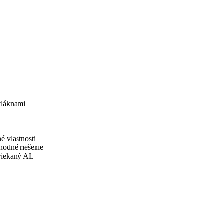
vláknami
 vlastnosti
dné riešenie
triekaný AL