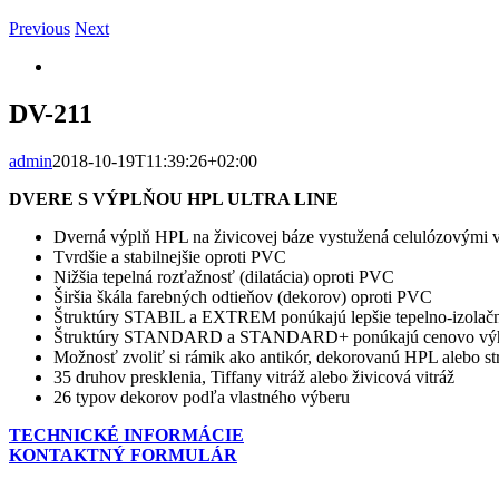
Previous
Next
Zobraziť
väčší
obrázok
DV-211
admin
2018-10-19T11:39:26+02:00
DVERE S VÝPLŇOU HPL ULTRA LINE
Dverná výplň HPL na živicovej báze vystužená celulózovými 
Tvrdšie a stabilnejšie oproti PVC
Nižšia tepelná rozťažnosť (dilatácia) oproti PVC
Širšia škála farebných odtieňov (dekorov) oproti PVC
Štruktúry STABIL a EXTREM ponúkajú lepšie tepelno-izolačné
Štruktúry STANDARD a STANDARD+ ponúkajú cenovo výho
Možnosť zvoliť si rámik ako antikór, dekorovanú HPL alebo s
35 druhov presklenia, Tiffany vitráž alebo živicová vitráž
26 typov dekorov podľa vlastného výberu
TECHNICKÉ INFORMÁCIE
KONTAKTNÝ FORMULÁR