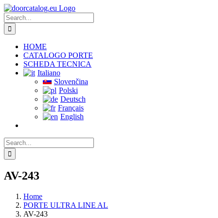
Skip
to
Search
content
for:
HOME
CATALOGO PORTE
SCHEDA TECNICA
Italiano
Slovenčina
Polski
Deutsch
Français
English
Search
for:
AV-243
Home
PORTE ULTRA LINE AL
AV-243