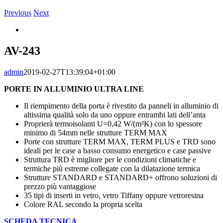
Previous
Next
View
Larger
Image
AV-243
admin
2019-02-27T13:39:04+01:00
PORTE IN ALLUMINIO ULTRA LINE
Il riempimento della porta è rivestito da panneli in alluminio di
altissima qualità solo da uno oppure entrambi lati dell’anta
Proprierà termoisolanti U=0,42 W/(m²K) con lo spessore
minimo di 54mm nelle strutture TERM MAX
Porte con strutture TERM MAX, TERM PLUS e TRD sono
ideali per le case a basso consumo energetico e case passive
Struttura TRD è migliore per le condizioni climatiche e
termiche più estreme collegate con la dilatazione termica
Strutture STANDARD e STANDARD+ offrono soluzioni di
prezzo più vantaggiose
35 tipi di inserti in vetro, vetro Tiffany oppure vetroresina
Colore RAL secondo la propria scelta
SCHEDA TECNICA