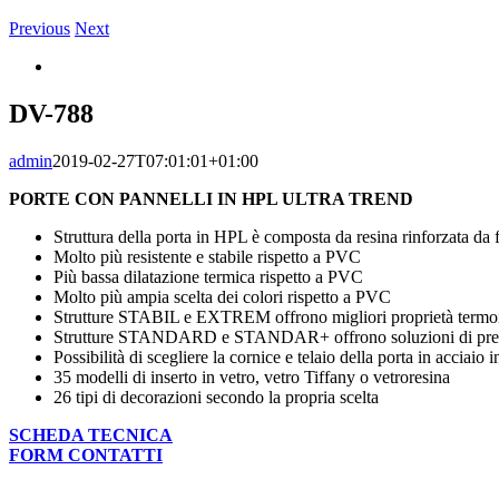
Previous
Next
View
Larger
Image
DV-788
admin
2019-02-27T07:01:01+01:00
PORTE CON PANNELLI IN HPL ULTRA TREND
Struttura della porta in HPL è composta da resina rinforzata da f
Molto più resistente e stabile rispetto a PVC
Più bassa dilatazione termica rispetto a PVC
Molto più ampia scelta dei colori rispetto a PVC
Strutture STABIL e EXTREM offrono migliori proprietà termoi
Strutture STANDARD e STANDAR+ offrono soluzioni di prez
Possibilità di scegliere la cornice e telaio della porta in acciai
35 modelli di inserto in vetro, vetro Tiffany o vetroresina
26 tipi di decorazioni secondo la propria scelta
SCHEDA TECNICA
FORM CONTATTI