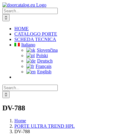
Skip
to
Search
content
for:
HOME
CATALOGO PORTE
SCHEDA TECNICA
Italiano
Slovenčina
Polski
Deutsch
Français
English
Search
for:
DV-788
Home
PORTE ULTRA TREND HPL
DV-788