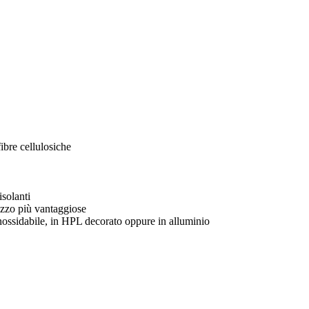
ibre cellulosiche
solanti
zo più vantaggiose
o inossidabile, in HPL decorato oppure in alluminio