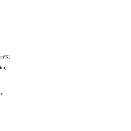
/(m²K)
tro)
er