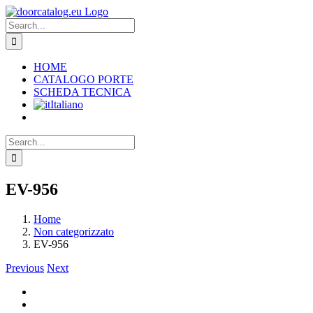
Skip
to
Search
content
for:
HOME
CATALOGO PORTE
SCHEDA TECNICA
Italiano
Search
for:
EV-956
Home
Non categorizzato
EV-956
Previous
Next
View
Larger