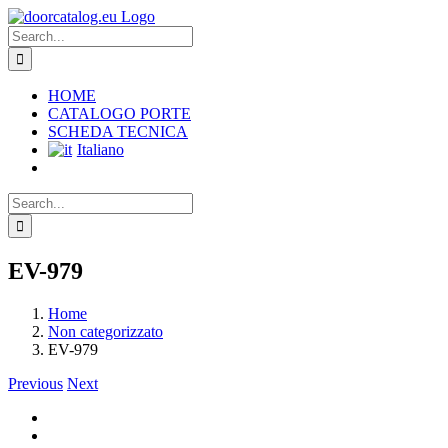
Skip
to
Search
content
for:
HOME
CATALOGO PORTE
SCHEDA TECNICA
Italiano
Search
for:
EV-979
Home
Non categorizzato
EV-979
Previous
Next
View
Larger