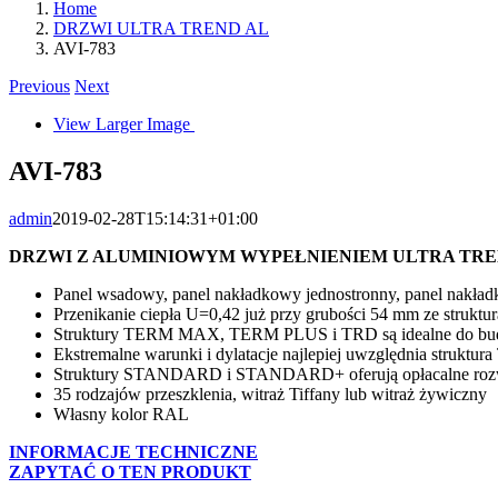
Home
DRZWI ULTRA TREND AL
AVI-783
Previous
Next
View Larger Image
AVI-783
admin
2019-02-28T15:14:31+01:00
DRZWI Z ALUMINIOWYM WYPEŁNIENIEM ULTRA TR
Panel wsadowy, panel nakładkowy jednostronny, panel nakła
Przenikanie ciepła U=0,42 już przy grubości 54 mm ze stru
Struktury TERM MAX, TERM PLUS i TRD są idealne do b
Ekstremalne warunki i dylatacje najlepiej uwzględnia struktur
Struktury STANDARD i STANDARD+ oferują opłacalne roz
35 rodzajów przeszklenia, witraż Tiffany lub witraż żywiczny
Własny kolor RAL
INFORMACJE TECHNICZNE
ZAPYTAĆ O TEN PRODUKT