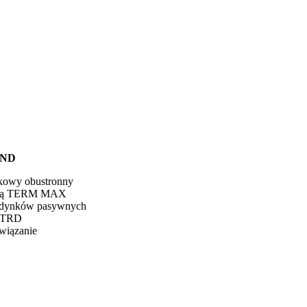
END
dkowy obustronny
kturą TERM MAX
udynków pasywnych
a TRD
wiązanie