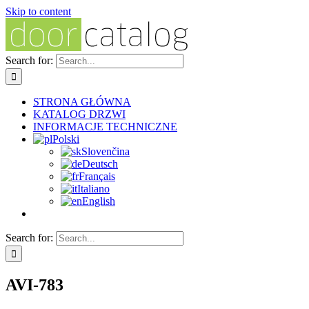
Skip to content
Search for:
STRONA GŁÓWNA
KATALOG DRZWI
INFORMACJE TECHNICZNE
Polski
Slovenčina
Deutsch
Français
Italiano
English
Search for:
AVI-783