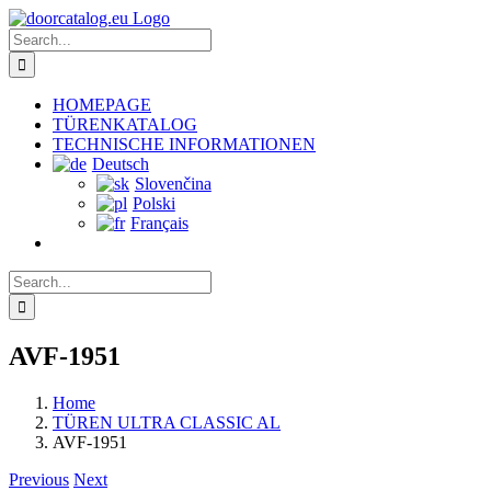
Skip
to
Search
content
for:
HOMEPAGE
TÜRENKATALOG
TECHNISCHE INFORMATIONEN
Deutsch
Slovenčina
Polski
Français
Search
for:
AVF-1951
Home
TÜREN ULTRA CLASSIC AL
AVF-1951
Previous
Next