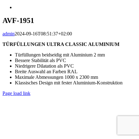
View
Larger
Image
AVF-1951
admin
2024-09-16T08:51:37+02:00
TÜRFÜLLUNGEN ULTRA CLASSIC ALUMINIUM
Türfüllungen beidseidig mit Aluminium 2 mm
Bessere Stabilität als PVC
Niedrigere Dilatation als PVC
Breite Auswahl an Farben RAL
Maximale Abmessungen 1000 x 2300 mm
Klassisches Design mit fester Aluminium-Konstruktion
Page load link
Go
to
Top