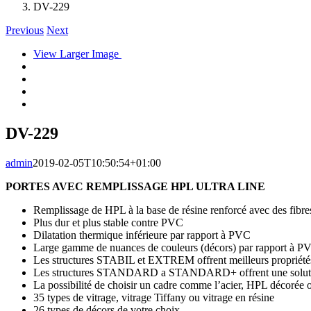
DV-229
Previous
Next
View Larger Image
DV-229
admin
2019-02-05T10:50:54+01:00
PORTES AVEC REMPLISSAGE HPL ULTRA LINE
Remplissage de HPL à la base de résine renforcé avec des fibres
Plus dur et plus stable contre PVC
Dilatation thermique inférieure par rapport à PVC
Large gamme de nuances de couleurs (décors) par rapport à P
Les structures STABIL et EXTREM offrent meilleurs propriétés
Les structures STANDARD a STANDARD+ offrent une soluti
La possibilité de choisir un cadre comme l’acier, HPL décorée 
35 types de vitrage, vitrage Tiffany ou vitrage en résine
26 types de décors de votre choix