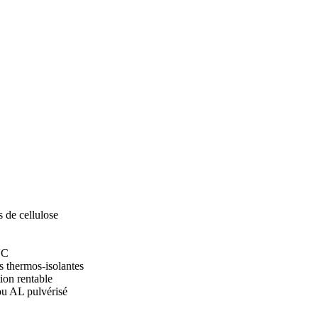
 de cellulose
VC
 thermos-isolantes
on rentable
ou AL pulvérisé