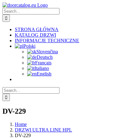
Skip
to
Search
content
for:
STRONA GŁÓWNA
KATALOG DRZWI
INFORMACJE TECHNICZNE
Polski
Slovenčina
Deutsch
Français
Italiano
English
Search
for:
DV-229
Home
DRZWI ULTRA LINE HPL
DV-229