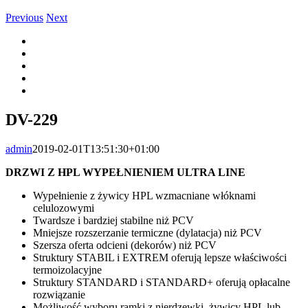
Previous
Next
View
Larger
Image
DV-229
admin
2019-02-01T13:51:30+01:00
DRZWI Z HPL WYPEŁNIENIEM ULTRA LINE
Wypełnienie z żywicy HPL wzmacniane włóknami
celulozowymi
Twardsze i bardziej stabilne niż PCV
Mniejsze rozszerzanie termiczne (dylatacja) niż PCV
Szersza oferta odcieni (dekorów) niż PCV
Struktury STABIL i EXTREM oferują lepsze właściwości
termoizolacyjne
Struktury STANDARD i STANDARD+ oferują opłacalne
rozwiązanie
Możliwość wyboru ramki z nierdzewki, żywicy HPL lub