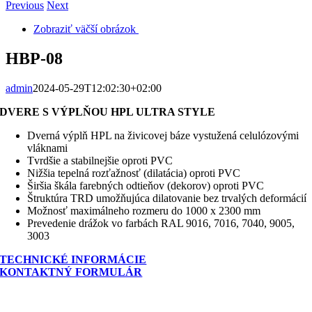
Previous
Next
Zobraziť väčší obrázok
HBP-08
admin
2024-05-29T12:02:30+02:00
DVERE S VÝPLŇOU HPL ULTRA STYLE
Dverná výplň HPL na živicovej báze vystužená celulózovými
vláknami
Tvrdšie a stabilnejšie oproti PVC
Nižšia tepelná rozťažnosť (dilatácia) oproti PVC
Širšia škála farebných odtieňov (dekorov) oproti PVC
Štruktúra TRD umožňujúca dilatovanie bez trvalých deformácií
Možnosť maximálneho rozmeru do 1000 x 2300 mm
Prevedenie drážok vo farbách RAL 9016, 7016, 7040, 9005,
3003
TECHNICKÉ INFORMÁCIE
KONTAKTNÝ FORMULÁR