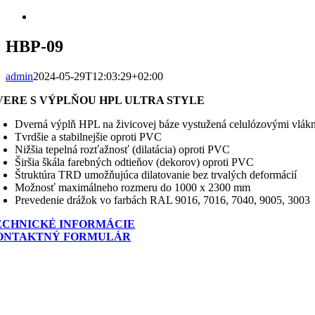
Zobraziť
väčší
obrázok
HBP-09
admin
2024-05-29T12:03:29+02:00
VERE S VÝPLŇOU HPL ULTRA STYLE
Dverná výplň HPL na živicovej báze vystužená celulózovými vlák
Tvrdšie a stabilnejšie oproti PVC
Nižšia tepelná rozťažnosť (dilatácia) oproti PVC
Širšia škála farebných odtieňov (dekorov) oproti PVC
Štruktúra TRD umožňujúca dilatovanie bez trvalých deformácií
Možnosť maximálneho rozmeru do 1000 x 2300 mm
Prevedenie drážok vo farbách RAL 9016, 7016, 7040, 9005, 3003
ECHNICKÉ INFORMÁCIE
ONTAKTNÝ FORMULÁR