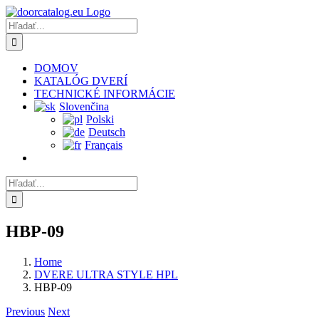
Skip
to
Hľadať:
content
DOMOV
KATALÓG DVERÍ
TECHNICKÉ INFORMÁCIE
Slovenčina
Polski
Deutsch
Français
Hľadať:
HBP-09
Home
DVERE ULTRA STYLE HPL
HBP-09
Previous
Next